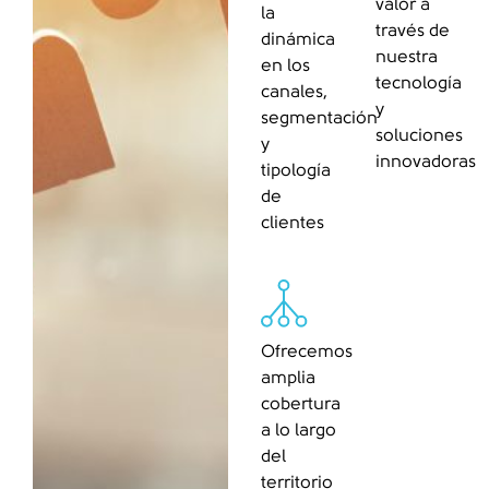
valor a
la
través de
dinámica
nuestra
en los
tecnología
canales,
y
segmentación
soluciones
y
innovadoras
tipología
de
clientes
Ofrecemos
amplia
cobertura
a lo largo
del
territorio