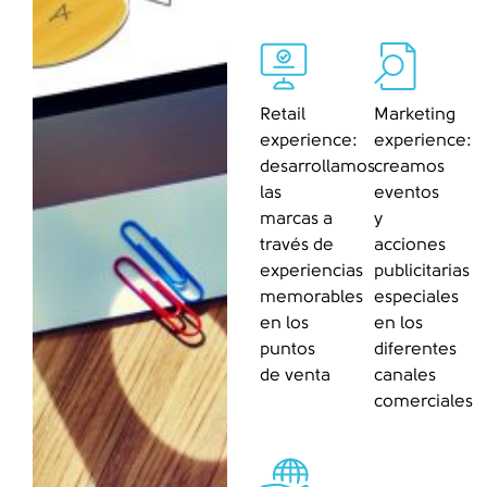
Retail
Marketing
experience:
experience:
desarrollamos
creamos
las
eventos
marcas a
y
través de
acciones
experiencias
publicitarias
memorables
especiales
en los
en los
puntos
diferentes
de venta
canales
comerciales