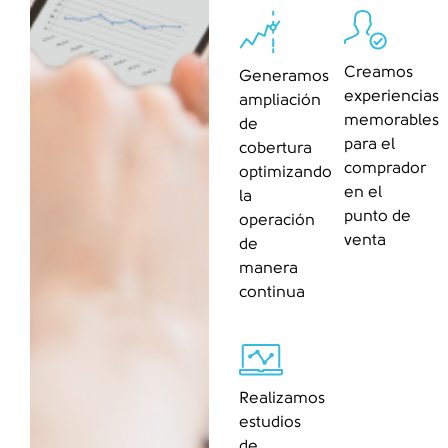
Creamos
Generamos
experiencias
ampliación
memorables
de
para el
cobertura
comprador
optimizando
en el
la
punto de
operación
venta
de
manera
continua
Realizamos
estudios
de