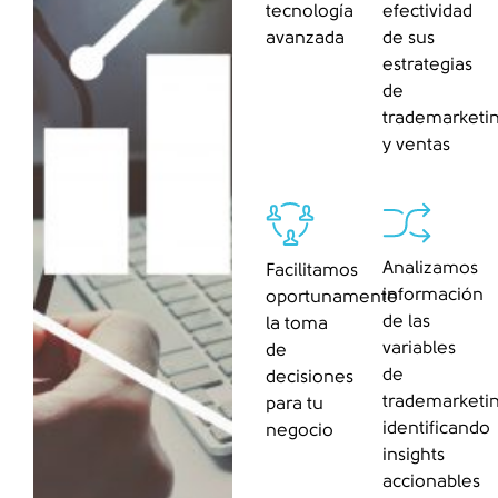
tecnología
efectividad
avanzada
de sus
estrategias
de
trademarketi
y ventas
Analizamos
Facilitamos
información
oportunamente
de las
la toma
variables
de
de
decisiones
trademarketin
para tu
identificando
negocio
insights
accionables